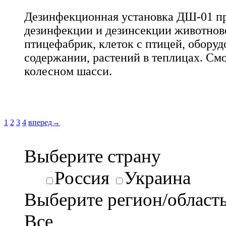
Дезинфекционная установка ДШ-01 пр
дезинфекции и дезинсекции животнов
птицефабрик, клеток с птицей, оборуд
содержании, растений в теплицах. Смо
колесном шасси.
1
2
3
4
вперед→
Выберите страну
Россия
Украина
Выберите регион/област
Все