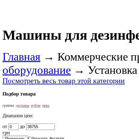
Машины для дезинфе
Главная
→
Коммерческие п
оборудование
→
Установка
Посмотреть весь товар этой категории
Подбор товара
гривны
доллары
рубли
евро
Диапазон цен:
от
до
грн
Сбросить фильтр