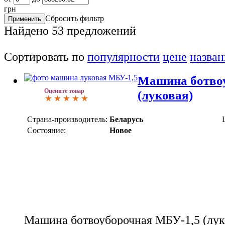
грн
Сбросить фильтр
Найдено
53
предложений
Сортировать по
популярности
цене
назва
Машина ботво
Оцените товар
(луковая)
Страна-производитель:
Беларусь
Состояние:
Новое
Машина ботвоуборочная МБУ-1,5 (луко