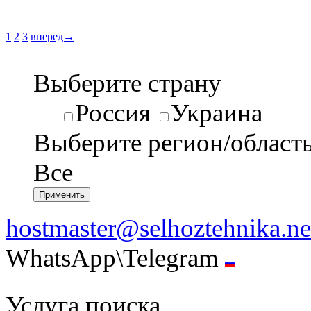
1
2
3
вперед→
Выберите страну
Россия
Украина
Выберите регион/област
Все
hostmaster@selhoztehnika.ne
WhatsApp\Telegram
Услуга поиска