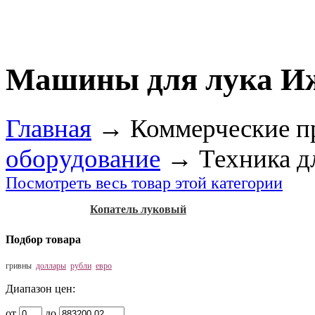
Машины для лука И
Главная
→
Коммерческие п
оборудование
→
Техника д
Посмотреть весь товар этой категории
Копатель луковый
Подбор товара
гривны
доллары
рубли
евро
Диапазон цен:
от
до