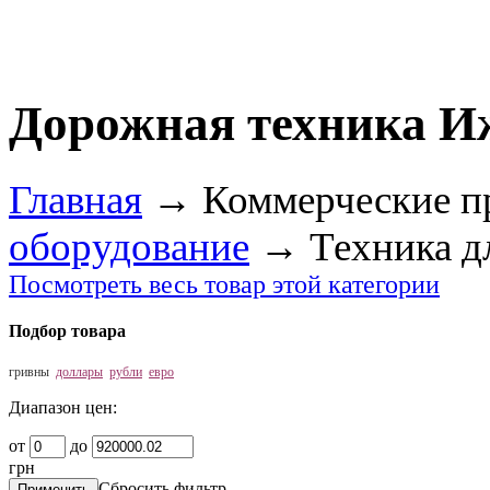
Дорожная техника И
Главная
→
Коммерческие п
оборудование
→
Техника д
Посмотреть весь товар этой категории
Подбор товара
гривны
доллары
рубли
евро
Диапазон цен:
от
до
грн
Сбросить фильтр