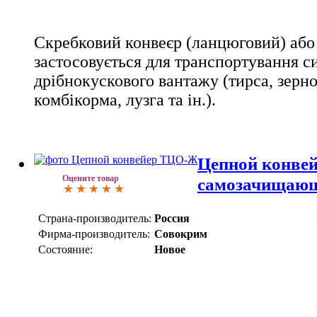
Скребковий конвеєр (ланцюговий) або 
застосовується для транспортування си
дрібнокускового вантажу (тирса, зерно,
комбікорма, лузга та ін.).
Цепной конве
Оцените товар
самозачищаю
Страна-производитель:
Россия
Фирма-производитель:
Совокрим
Состояние:
Новое