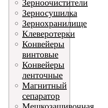
Зерноочистители
Зерносушилка
Зернохранилище
Клеверотерки
Конвейеры
винтовые
Конвейеры
ленточные
Магнитный
сепаратор
Мешкозашивочная