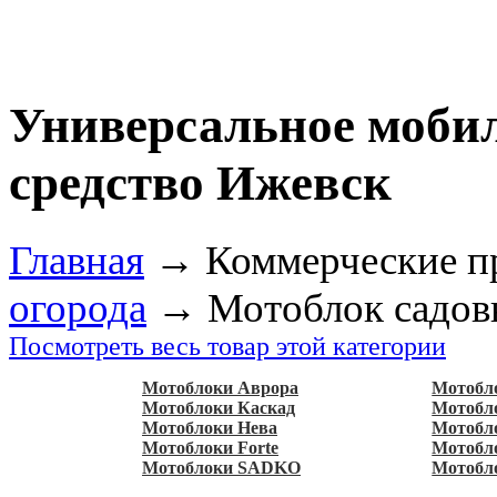
Универсальное мобил
средство Ижевск
Главная
→
Коммерческие п
огорода
→
Мотоблок садо
Посмотреть весь товар этой категории
Мотоблоки Аврора
Мотобл
Мотоблоки Каскад
Мотобл
Мотоблоки Нева
Мотобл
Мотоблоки Forte
Мотобло
Мотоблоки SADKO
Мотобл