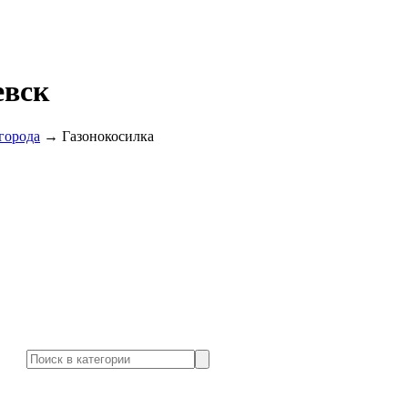
евск
огорода
→
Газонокосилка