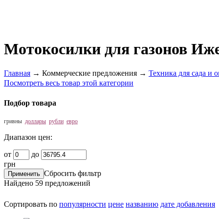
Мотокосилки для газонов Иж
Главная
→
Коммерческие предложения
→
Техника для сада и 
Посмотреть весь товар этой категории
Подбор товара
гривны
доллары
рубли
евро
Диапазон цен:
от
до
грн
Сбросить фильтр
Найдено
59
предложений
Сортировать по
популярности
цене
названию
дате добавления