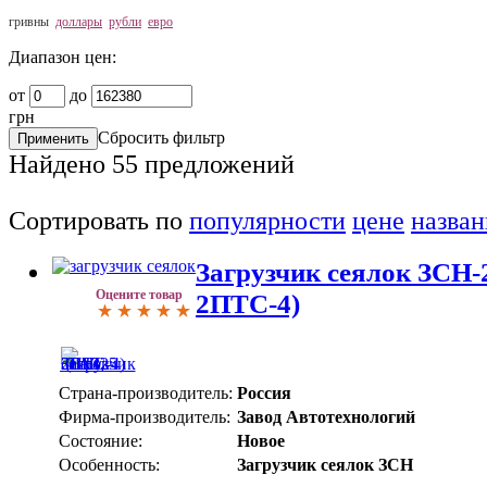
гривны
доллары
рубли
евро
Диапазон цен:
от
до
грн
Сбросить фильтр
Найдено
55
предложений
Сортировать по
популярности
цене
назва
Загрузчик сеялок ЗСН-2
Оцените товар
2ПТС-4)
Страна-производитель:
Россия
Фирма-производитель:
Завод Автотехнологий
Состояние:
Новое
Особенность:
Загрузчик сеялок ЗСН