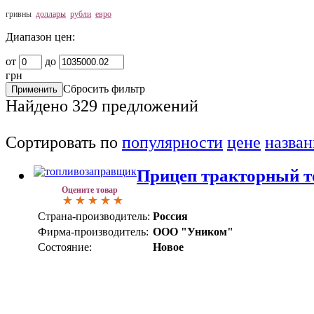
гривны
доллары
рубли
евро
Диапазон цен:
от
до
грн
Сбросить фильтр
Найдено
329
предложений
Сортировать по
популярности
цене
назва
Прицеп тракторный 
Оцените товар
Страна-производитель:
Россия
Фирма-производитель:
ООО "Уником"
Состояние:
Новое