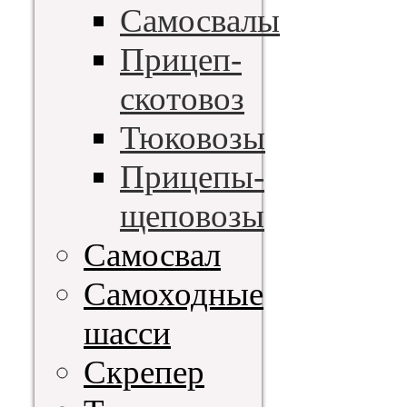
Самосвалы
Прицеп-
скотовоз
Тюковозы
Прицепы-
щеповозы
Самосвал
Самоходные
шасси
Скрепер