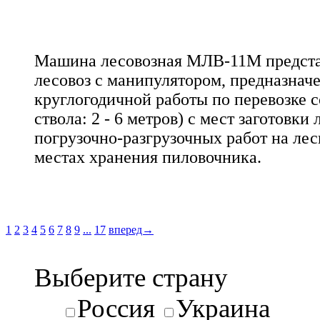
Машина лесовозная МЛВ-11М предста
лесовоз с манипулятором, предназнач
круглогодичной работы по перевозке 
ствола: 2 - 6 метров) с мест заготовки 
погрузочно-разгрузочных работ на ле
местах хранения пиловочника.
1
2
3
4
5
6
7
8
9
...
17
вперед→
Выберите страну
Россия
Украина