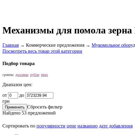
Механизмы для помола зерна
Главная
→
Коммерческие предложения
→
Мукомольное обору
Посмотреть весь товар этой категории
Подбор товара
гривны
доллары
рубли
евро
Диапазон цен:
от
до
грн
Сбросить фильтр
Найдено
53
предложений
Сортировать по
популярности
цене
названию
дате добавления