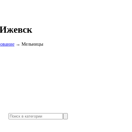
 Ижевск
дование
→
Мельницы