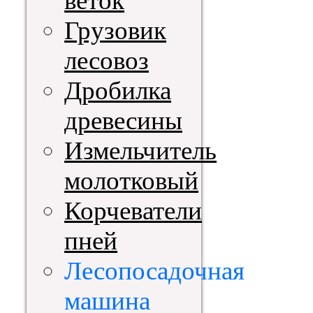
веток
Грузовик
лесовоз
Дробилка
древесины
Измельчитель
молотковый
Корчеватели
пней
Лесопосадочная
машина