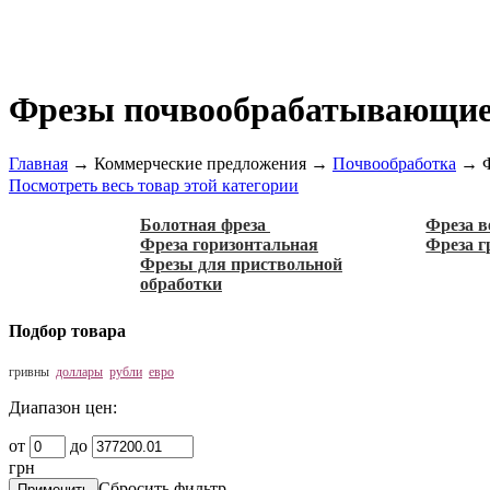
Фрезы почвообрабатывающие
Главная
→
Коммерческие предложения
→
Почвообработка
→
Посмотреть весь товар этой категории
Болотная фреза
Фреза в
Фреза горизонтальная
Фреза 
Фрезы для приствольной
обработки
Подбор товара
гривны
доллары
рубли
евро
Диапазон цен:
от
до
грн
Сбросить фильтр