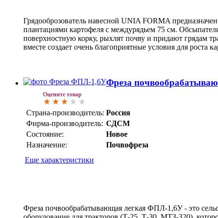
Грядооброзователь навесной UNIA FORMA предназначен д
плантациями картофеля с междурядьем 75 см. Обсыпател
поверхностную корку, рыхлят почву и придают грядам тр
вместе создает очень благоприятные условия для роста ка
Фреза почвообрабатываю
Оцените товар
Страна-производитель:
Россия
Фирма-производитель:
СДСМ
Состояние:
Новое
Назначение:
Почвофреза
Еще характеристики
Фреза почвообрабатывающая легкая ФПЛ-1,6У - это сель
оборудование для тракторов (Т-25, Т-30, МТЗ-320), котор