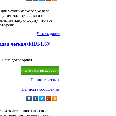
ля механического ухода за
и уничтожают сорняки и
апециевидную форму, что все
ртофеля.
Читать далее
щая легкая ФПЛ-1,6У
Цена договорная
Контакты продавца
Написать отзыв
Написать сообщение
скохозяйственное навесное
ое за один проход выполняет