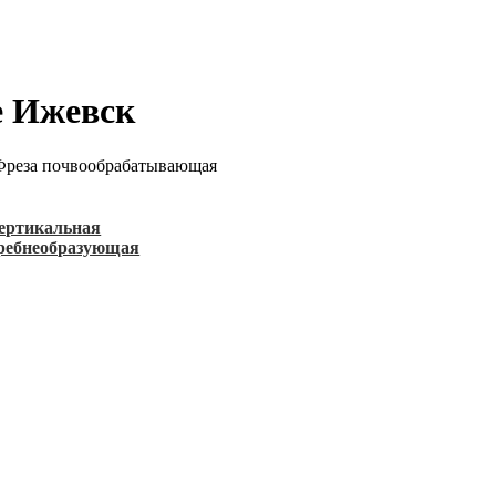
 Ижевск
Фреза почвообрабатывающая
ертикальная
гребнеобразующая